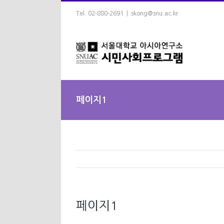
Skip
Tel. 02-880-2691
|
skong@snu.ac.kr
to
content
페이지1
페이지1