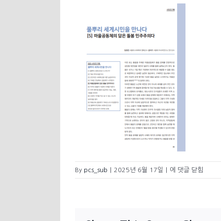
페
By
pcs_sub
|
2025년 6월 17일
|
에 댓글 닫힘
이
지
1