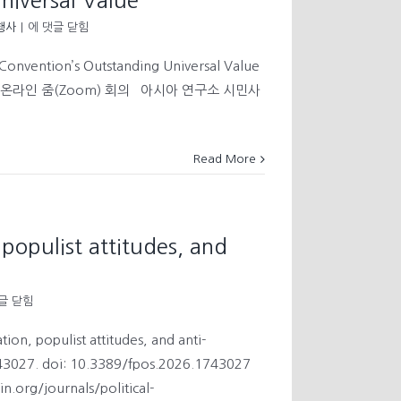
niversal Value
주
[CO-
행사
의
|
에 댓글 닫힘
Lecture]
An
Convention’s Outstanding Universal Value
explanation
 장소: 온라인 줌(Zoom) 회의 아시아 연구소 시민사
of
the
World
Heritage
Read More
Convention’s
Outstanding
Universal
Value
 populist attitudes, and
글 닫힘
san
ion, populist attitudes, and anti-
ization,
:1743027. doi: 10.3389/fpos.2026.1743027
ist
udes,
org/journals/political-