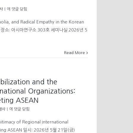
ivil
[북
사
|
에 댓글 닫힘
ociety,
런
nd
치
lia, and Radical Empathy in the Korean
ffective
세
olitics
:00 장소: 아시아연구소 303호 세미나실 2026년 5
미
나]
Female
Universalism_Gender,
Read More
Melancholia,
and
Radical
Empathy
in
lization and the
the
Korean
rnational Organizations:
Wave
geting ASEAN
[특
행사
|
에 댓글 닫힘
별
강
itimacy of Regional International
연]
rgeting ASEAN 일시: 2026년 5월 21일(금)
Transnational