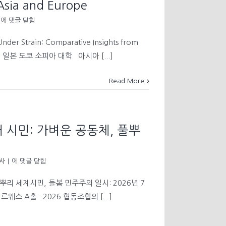
Asia and Europe
[국
에 댓글 닫힘
제
학
Under Strain: Comparative Insights from
술
장소: 일본 도쿄 소피아 대학 아시아 [...]
회
의]
Asian
Read More
Studies
Conference
Japan
2026-
Affective
 시민: 가벼운 공동체, 풀뿌
Democracy
and
Civil
[특
사
|
에 댓글 닫힘
Society
별
Under
강
뿌리 세계시민, 돌봄 민주주의 일시: 2026년 7
Strain:
연]
Comparative
 르웨스 A홀 2026 협동조합의 [...]
협
Insights
동
from
하
Asia