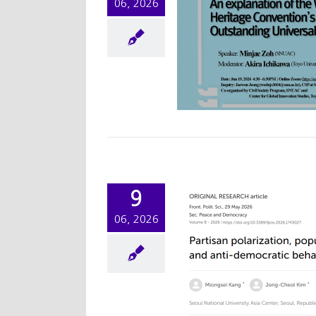
06, 2026
xplanation of the
World Heritage
Convention’s
tstanding Universal
Value
워크샵/세미나
학술행사
9
06, 2026
[논문] Partisan
larization, populist
ttitudes, and anti-
mocratic behaviors