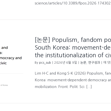
and
science/articles/10.3389/fpos.2026.174302
anti-
demo
beha
[논문] Populism, fandom polit
South Korea: movement-de
the institutionalization of c
[논
By
pcs_sub
|
2026년 6월 9일
|
논문
,
연구성과
|
에 댓
문]
Popu
Lim H-C and Kong S-K (2026) Populism, fand
fan
Korea: movement-dependent democracy and th
politi
and
mobilization. Front. Polit. Sci. [...]
polar
in
Sout
Kore
move