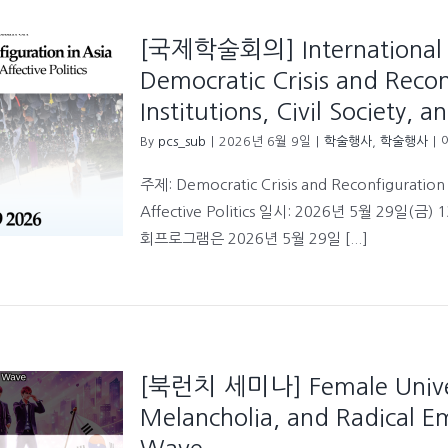
depe
demo
[국제학술회의] International 
and
the
Democratic Crisis and Recon
insti
Institutions, Civil Society, a
of
civic
By
pcs_sub
|
2026년 6월 9일
|
학술행사
,
학술행사
|
mobil
주제: Democratic Crisis and Reconfiguration in 
Affective Politics 일시: 2026년 5월 29
회프로그램은 2026년 5월 29일 [...]
I
O
S
D
C
a
[북런치 세미나] Female Unive
R
i
Melancholia, and Radical E
A
I