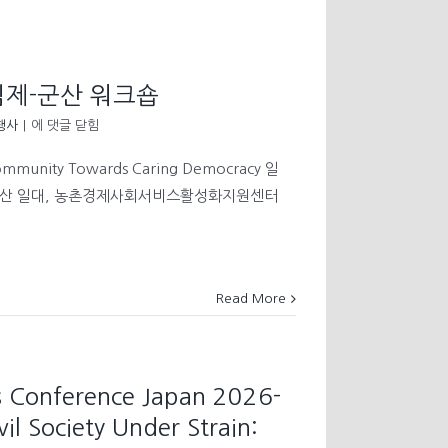
김제-군산 워크숍
[워
행사
|
에 댓글 닫힘
크
숍]
ommunity Towards Caring Democracy 일
시
김제-군산 일대, 농촌경제사회서비스활성화지원센터
민
사
회
프
로
그
Read More
램
김
제-
군
Conference Japan 2026-
산
워
il Society Under Strain:
크
숍