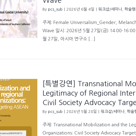
Wave
C
By
pcs_sub
|
2026년 6월 4일
|
워크샵/세미나
,
학술행
S
a
주제: Female Universalism_Gender, Melancho
A
P
Wave 일시: 2026년 5월 27일(금) 14:00-16
월 27일, 아시아 연구소 [...]
[특별강연] Transnational Mobi
Legitimacy of Regional Inte
Civil Society Advocacy Tar
By
pcs_sub
|
2026년 5월 28일
|
워크샵/세미나
,
학술
주제: Transnational Mobilization and the Leg
Organizations: Civil Society Advocacy Ta