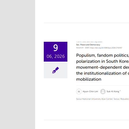
논문
연구성과
[논문] Populism,
9
andom politics, and
06, 2026
larization in South
orea: movement-
pendent democracy
and the
stitutionalization of
civic mobilization
논문
연구성과