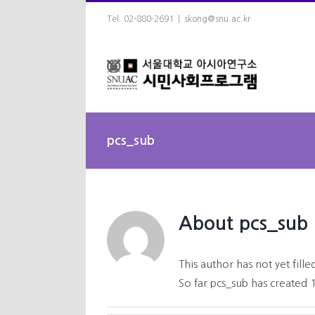
Skip
Tel. 02-880-2691
|
skong@snu.ac.kr
to
content
pcs_sub
About
pcs_sub
This author has not yet filled
So far pcs_sub has created 