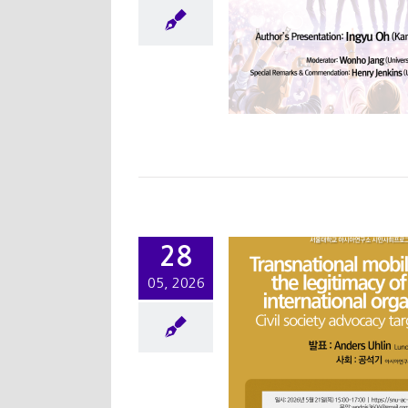
iversalism_Gender,
Melancholia, and
ical Empathy in the
Korean Wave
워크샵/세미나
학술행사
[특별강연]
28
Transnational
05, 2026
bilization and the
gitimacy of Regional
International
rganizations: Civil