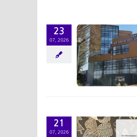
23
07, 2026
크숍] 시민사회 프로그
램 김제-군산 워크숍
워크샵/세미나
학술행사
국제학술회의] Asian
21
tudies Conference
07, 2026