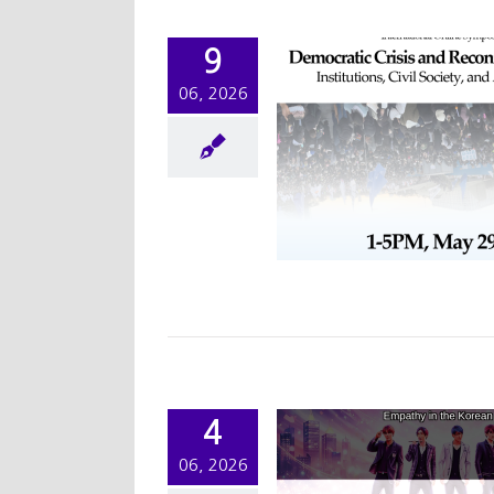
[국제학술회의]
9
nternational Online
06, 2026
Symposium on
mocratic Crisis and
onfiguration in Asia:
Institutions, Civil
ciety, and Affective
Politics
학술행사
학술행사
4
런치 세미나] Female
06, 2026