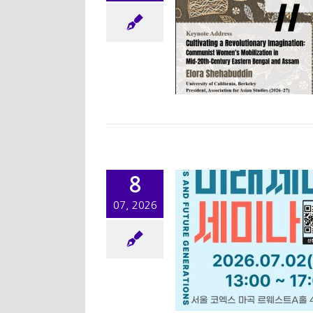
pan 2026-Affective
emocracy and Civil
ciety Under Strain:
mparative Insights
om Asia and Europe
학술행사
학술행사
8
07, 2026
별강연] 협동하는 미래
 시민: 가벼운 공동체,
리 세계시민, 돌봄 민
주주의
워크샵/세미나
학술행사