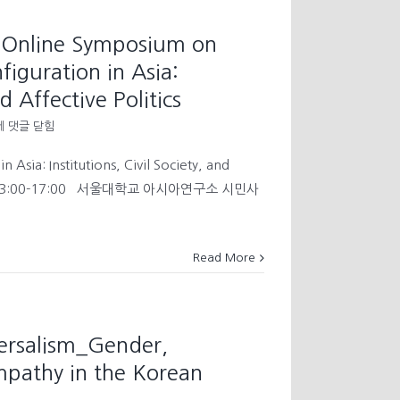
ndent
cracy
Online Symposium on
figuration in Asia:
tutionalization
nd Affective Politics
[국
에 댓글 닫힘
ization
제
학
Asia: Institutions, Civil Society, and
술
일(금) 13:00-17:00 서울대학교 아시아연구소 시민사
회
의]
nternational
nline
Read More
ymposium
on
emocratic
risis
nd
rsalism_Gender,
econfiguration
n
mpathy in the Korean
sia:
nstitutions,