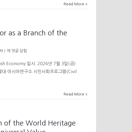
는
and
Read More
미
Europe
래
세
대
시
or as a Branch of the
민:
가
벼
[CO-
사
|
에 댓글 닫힘
운
Lecture]
공
The
동
 Polish Economy 일시: 2026년 7월 3일(금)
Third
체,
 서울대 아시아연구소 시민사회프로그램(Civil
Sector
풀
as
뿌
a
리
Branch
세
Read More
of
계
the
시
Polish
민,
Economy
돌
봄
n of the World Heritage
민
주