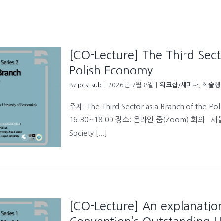
[CO-Lecture] The Third Sect
Polish Economy
By
pcs_sub
|
2026년 7월 8일
|
워크샵/세미나
,
학술행
주제: The Third Sector as a Branch of the
16:30~18:00 장소: 온라인 줌(Zoom) 회의
Society [...]
[CO-Lecture] An explanatio