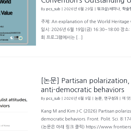
Convention’s Outstanding U
By
pcs_sub
|
2026년 6월 29일
|
워크샵/세미나
,
학술
주제: An explanation of the World Heritage 
일시: 2026년 6월 19일(금) 16:30~18:00
회 프로그램에서는 [...]
[논문] Partisan polarization,
anti-democratic behaviors
[논
By
pcs_sub
|
2026년 6월 9일
|
논문
,
연구성과
|
에 댓
문]
Parti
Kang M and Kim J-C (2026) Partisan polarizat
polar
democratic behaviors. Front. Polit. Sci. 8
popul
attit
(논문은 아래 링크 클릭) https://www.frontiersin.