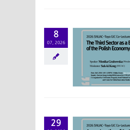
8
07, 2026
-Lecture] The Third
ctor as a Branch of
he Polish Economy
워크샵/세미나
학술행사
29
[CO-Lecture] An