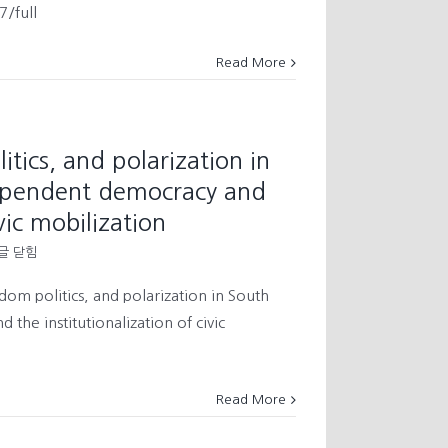
7/full
cratic
viors
Read More
ics, and polarization in
pendent democracy and
ivic mobilization
글 닫힘
lism,
om politics, and polarization in South
dom
e institutionalization of civic
cs,
ization
Read More
h
a:
ment-